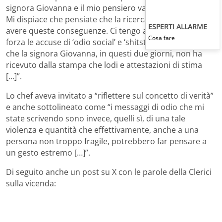
signora Giovanna e il mio pensiero va alla sua famiglia.
Mi dispiace che pensiate che la ricerca della verità possa
ESPERTI ALLARME
avere queste conseguenze. Ci tengo a respingere con
Cosa fare
forza le accuse di ‘odio social’ e ‘shitstorm’ dal momento
che la signora Giovanna, in questi due giorni, non ha
ricevuto dalla stampa che lodi e attestazioni di stima
[…]”.
Lo chef aveva invitato a “riflettere sul concetto di verità”
e anche sottolineato come “i messaggi di odio che mi
state scrivendo sono invece, quelli sì, di una tale
violenza e quantità che effettivamente, anche a una
persona non troppo fragile, potrebbero far pensare a
un gesto estremo […]”.
Di seguito anche un post su X con le parole della Clerici
sulla vicenda: