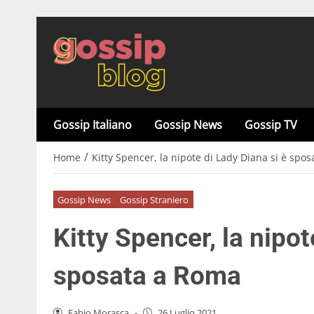
Gossip Italiano
Gossip News
Gossip TV
/
Home
Kitty Spencer, la nipote di Lady Diana si è spo
Gossip News
Gossip Straniero
Kitty Spencer, la nipot
sposata a Roma
Fabio Morasca
-
26 Luglio 2021