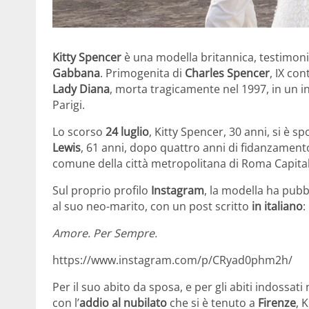
Kitty Spencer
è una modella britannica, testimoni
Gabbana
. Primogenita di
Charles Spencer
, IX co
Lady Diana
, morta tragicamente nel 1997, in un i
Parigi.
Lo scorso
24 luglio
, Kitty Spencer, 30 anni, si è s
Lewis
, 61 anni, dopo quattro anni di fidanzament
comune della città metropolitana di Roma Capita
Sul proprio profilo
Instagram
, la modella ha pubb
al suo neo-marito, con un post scritto
in italiano
:
Amore. Per Sempre.
https://www.instagram.com/p/CRyad0phm2h/
Per il suo abito da sposa, e per gli abiti indossati
con l’
addio al nubilato
che si è tenuto a
Firenze
, 