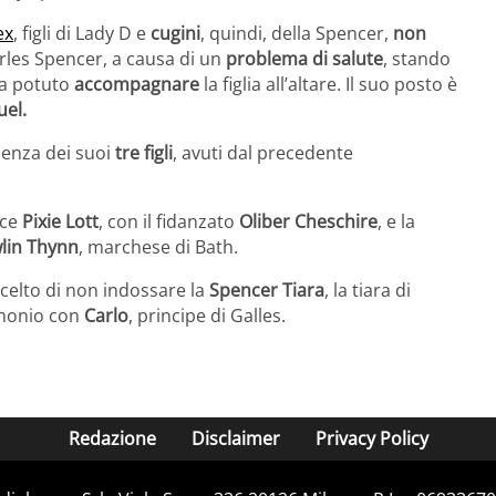
ex
, figli di Lady D e
cugini
, quindi, della Spencer,
non
rles Spencer, a causa di un
problema di salute
, stando
ha potuto
accompagnare
la figlia all’altare. Il suo posto è
uel.
senza dei suoi
tre figli
, avuti dal precedente
ice
Pixie Lott
, con il fidanzato
Oliber Cheschire
, e la
lin Thynn
, marchese di Bath.
scelto di non indossare la
Spencer Tiara
, la tiara di
imonio con
Carlo
, principe di Galles.
Redazione
Disclaimer
Privacy Policy