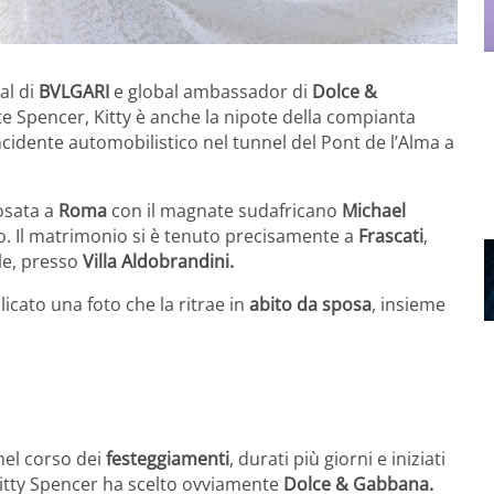
al di
BVLGARI
e global ambassador di
Dolce &
nte Spencer, Kitty è anche la nipote della compianta
ncidente automobilistico nel tunnel del Pont de l’Alma a
posata a
Roma
con il magnate sudafricano
Michael
o. Il matrimonio si è tenuto precisamente a
Frascati
,
le, presso
Villa Aldobrandini.
licato una foto che la ritrae in
abito da sposa
, insieme
 nel corso dei
festeggiamenti
, durati più giorni e iniziati
Kitty Spencer ha scelto ovviamente
Dolce & Gabbana.