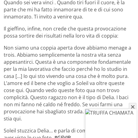
Quando sei vera vinci . Quando tiri fuori il cuore, è la
parte che mi ha fatto innamorare di te e di cui sono
innamorato. Ti invito a venire qua.
Il gieffino, infine, non crede che questa provocazione
possa sortire dei risultati nella loro vita di coppia:
Non siamo una coppia aperta dove abbiamo menage a
trois. Abbiamo semplicemente la nostra vita senza
appesantirci. Questa è una componente fondamentale
per la mia lavorativa che faccio perché ho lo studio in
casa […] Io qui sto vivendo una cosa che è molto pura.
L’amore ed il bene che voglio a Soleil va oltre queste
cose qui. Quando vedo queste foto qua non trovo
complicità. Questo ragazzo non è il tipo di Delia. I baci
non mi fanno né caldo né freddo. Se vuoi farmi una
provocazione hai sbagliato strada. Ho bisogno che tu
stia qui.
Soleil stuzzica Delia… e parla di complicità "vera" dopo
aver visto le sue foto.
#GFVIP