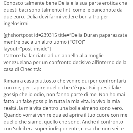
Conosco talmente bene Delia e la sua parte erotica che
questi baci sono talmente finti come le banconote da
due euro. Delia devi farmi vedere ben altro per
ingelosirmi.
[ghshortpost id=239315 title=”Delia Duran paparazzata
mentre bacia un altro uomo (FOTO)”
layout=”post_inside”]
L’attore ha lanciato ad un appello alla moglie
venezuelana per un confronto decisivo all’interno della
casa di Cinecittà:
Rimani a casa piuttosto che venire qui per confrontarti
con me, per capire quello che c’è qua. Fai questi fake
gossip che io odio, non fanno parte di me. Non ho mai
fatto un fake gossip in tutta la mia vita. Io vivo la mia
realtà, la mia vita dentro una bolla almeno sono vero.
Quando vorrai venire qua ed aprire il tuo cuore con me,
quello che siamo, quello che sono. Anche il confronto
con Soleil era super indisponente, cosa che non sei te.