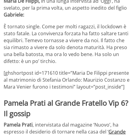
Maria De Filippi,
in una lunga intervista ad ‘Oggi’, ha
svelato, per la prima volta, un aspetto inedito del figlio
Gabriele:
È tornato single. Come per molti ragazzi, il lockdown è
stato fatale. La convivenza forzata ha fatto saltare tanti
equilibri. Temevo tornasse a vivere da noi. Il fatto che
sia rimasto a vivere da solo denota maturità. Ha preso
una bella batosta, ma ora lo vedo bene. Ha solo un
difetto: è un po’ tirchio.
[ghshortpost id=171610 title=”Maria De Filippi presente
al matrimonio di Stefania Orlando: Maurizio Costanzo e
Mara Venier furono i testimoni” layout=”post_inside”]
Pamela Prati al Grande Fratello Vip 6?
Il gossip
Pamela Prati
, intervistata dal magazine ‘Nuovo’, ha
espresso il desiderio di tornare nella casa del ‘
Grande