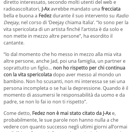
diretto interessato, secondo molti utenti del web e
radioascoltatori,
J-Ax
avrebbe mandato una
frecciata
bella e buona a
Fedez
durante il suo intervento su
Radio
Deejay
, nel corso di ‘Deejay chiama Italia‘. “Io sono per la
vita spericolata di un artista finché l’artista è da solo e
non mette in mezzo altre persone”, ha esordito il
cantante.
“Io dal momento che ho messo in mezzo alla mia vita
altre persone, anche Jad, poi una famiglia, un partner e
soprattutto un figlio…
non ho rispetto per chi continua
con la vita spericolata
dopo aver messo al mondo un
bambino. Non ho scusanti, non mi interessa se sei una
persona incompleta o se hai la depressione. Quando è il
momento di assumersi le responsabilità da uomo e da
padre, se non lo fai io non ti rispetto”.
Come detto,
Fedez non è mai stato citato da J-Ax
e,
probabilmente, le sue parole non hanno nulla a che
vedere con quanto successo negli ultimi giorni all’ormai