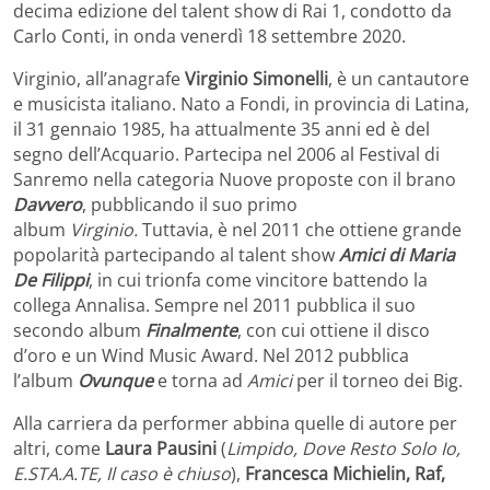
decima edizione del talent show di Rai 1, condotto da
Carlo Conti, in onda venerdì 18 settembre 2020.
Virginio, all’anagrafe
Virginio Simonelli
, è un cantautore
e musicista italiano. Nato a Fondi, in provincia di Latina,
il 31 gennaio 1985, ha attualmente 35 anni ed è del
segno dell’Acquario. Partecipa nel 2006 al Festival di
Sanremo nella categoria Nuove proposte con il brano
Davvero
, pubblicando il suo primo
album
Virginio.
Tuttavia, è nel 2011 che ottiene grande
popolarità partecipando al talent show
Amici di Maria
De Filippi
, in cui trionfa come vincitore battendo la
collega Annalisa. Sempre nel 2011 pubblica il suo
secondo album
Finalmente
, con cui ottiene il disco
d’oro e un Wind Music Award. Nel 2012 pubblica
l’album
Ovunque
e torna ad
Amici
per il torneo dei Big.
Alla carriera da performer abbina quelle di autore per
altri, come
Laura Pausini
(
Limpido, Dove Resto Solo Io,
E.STA.A.TE, Il caso è chiuso
),
Francesca Michielin, Raf,