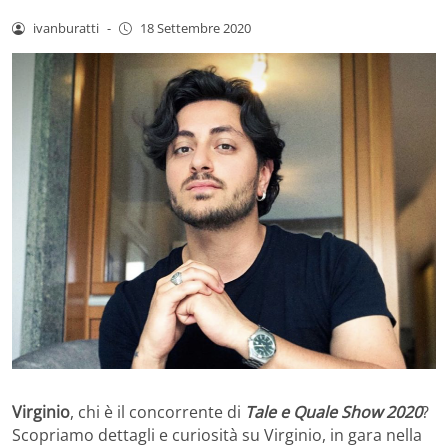
ivanburatti
-
18 Settembre 2020
Virginio
, chi è il concorrente di
Tale e Quale Show 2020
?
Scopriamo dettagli e curiosità su Virginio, in gara nella