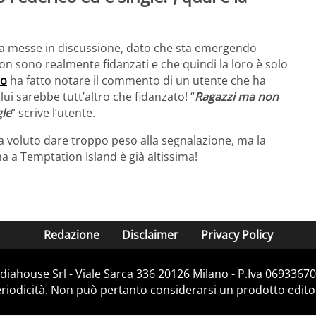
 ha messe in discussione, dato che sta emergendo
non sono realmente fidanzati e che quindi la loro è solo
no
ha fatto notare il commento di un utente che ha
 sarebbe tutt’altro che fidanzato! “
Ragazzi ma non
gle
” scrive l’utente.
ha voluto dare troppo peso alla segnalazione, ma la
a a Temptation Island è già altissima!
Redazione
Disclaimer
Privacy Policy
iahouse Srl - Viale Sarca 336 20126 Milano - P.Iva 06933670
iodicità. Non può pertanto considerarsi un prodotto editoria