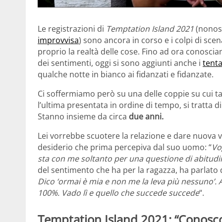
Le registrazioni di
Temptation Island 2021
(nonos
improvvisa
) sono ancora in corso e i colpi di sce
proprio la realtà delle cose. Fino ad ora conoscia
dei sentimenti, oggi si sono aggiunti anche i
tenta
qualche notte in bianco ai fidanzati e fidanzate.
Ci soffermiamo però su una delle coppie su cui ta
l’ultima presentata in ordine di tempo, si tratta d
Stanno insieme da circa
due anni.
Lei vorrebbe scuotere la relazione e dare nuova v
desiderio che prima percepiva dal suo uomo: “
Vo
sta con me soltanto per una questione di abitudi
del sentimento che ha per la ragazza, ha parlato d
Dico ‘ormai è mia e non me la leva più nessuno’.
100%. Vado lì e quello che succede succede
“.
Temptation Island 2021: “Conosco F