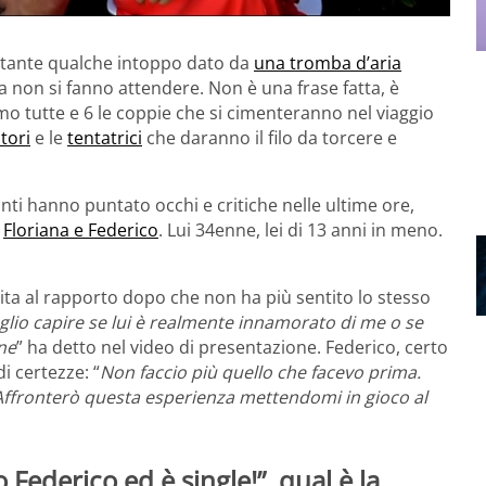
tante qualche intoppo dato da
una tromba d’aria
na non si fanno attendere. Non è una frase fatta, è
mo tutte e 6 le coppie che si cimenteranno nel viaggio
tori
e le
tentatrici
che daranno il filo da torcere e
nti hanno puntato occhi e critiche nelle ultime ore,
i
Floriana e Federico
. Lui 34enne, lei di 13 anni in meno.
ita al rapporto dopo che non ha più sentito lo stesso
glio capire se lui è realmente innamorato di me o se
ne
” ha detto nel video di presentazione. Federico, certo
i certezze: “
Non faccio più quello che facevo prima.
 Affronterò questa esperienza mettendomi in gioco al
ederico ed è single!”, qual è la