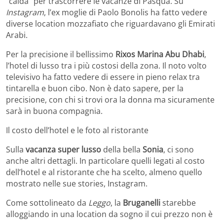
“calda” per trascorrere le vacanze di Pasqua. Su
Instagram
, l’ex moglie di Paolo Bonolis ha fatto vedere
diverse location mozzafiato che riguardavano gli Emirati
Arabi.
Per la precisione il bellissimo
Rixos Marina Abu Dhabi
,
l’hotel di lusso tra i più costosi della zona. Il noto volto
televisivo ha fatto vedere di essere in pieno relax tra
tintarella e buon cibo. Non è dato sapere, per la
precisione, con chi si trovi ora la donna ma sicuramente
sarà in buona compagnia.
Il costo dell’hotel e le foto al ristorante
Sulla
vacanza super lusso
della bella
Sonia
, ci sono
anche altri dettagli. In particolare quelli legati al costo
dell’hotel e al ristorante che ha scelto, almeno quello
mostrato nelle sue stories, Instagram.
Come sottolineato da
Leggo
, la
Bruganelli
starebbe
alloggiando in una location da sogno il cui prezzo non è