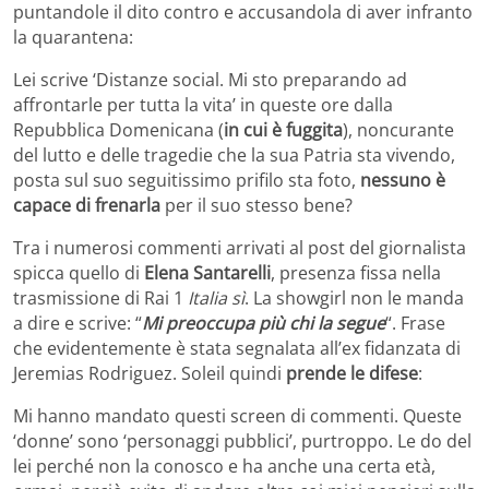
puntandole il dito contro e accusandola di aver infranto
la quarantena:
Lei scrive ‘Distanze social. Mi sto preparando ad
affrontarle per tutta la vita’ in queste ore dalla
Repubblica Domenicana (
in cui è fuggita
), noncurante
del lutto e delle tragedie che la sua Patria sta vivendo,
posta sul suo seguitissimo prifilo sta foto,
nessuno è
capace di frenarla
per il suo stesso bene?
Tra i numerosi commenti arrivati al post del giornalista
spicca quello di
Elena Santarelli
, presenza fissa nella
trasmissione di Rai 1
Italia sì
. La showgirl non le manda
a dire e scrive: “
Mi preoccupa più chi la segue
“. Frase
che evidentemente è stata segnalata all’ex fidanzata di
Jeremias Rodriguez. Soleil quindi
prende le difese
:
Mi hanno mandato questi screen di commenti. Queste
‘donne’ sono ‘personaggi pubblici’, purtroppo. Le do del
lei perché non la conosco e ha anche una certa età,