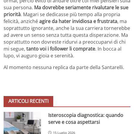
ormai, perciò evito di andare oltre coi miei pensieri sulla
sua persona.
Ma dovrebbe seriamente rivalutare le sue
priorità
. Magari se dedicasse più tempo alla propria
felicità, anziché
agire da hater invidiosa e frustrata
, ma
soprattutto ignorante, anche la sua carriera tornerebbe
ad avere un senso senza tutta questa disperazione. Ma
soprattutto non dovreste ridurvi a preoccuparvi di chi
mi segue,
tanto voi i follower li comprate
. In bocca al
lupo, vi auguro gioia e serenità.
Al momento nessuna replica da parte della Santarelli.
ARTICOLI RECENTI
Isteroscopia diagnostica: quando
serve e cosa aspettarsi
15 Luglio 2026