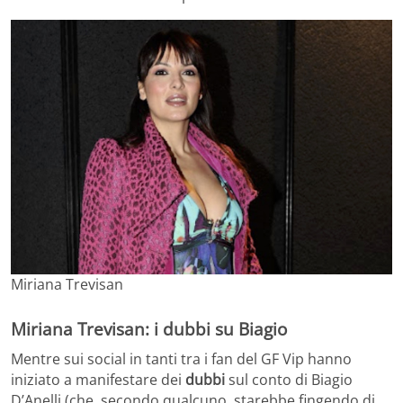
Miriana Trevisan
Miriana Trevisan: i dubbi su Biagio
Mentre sui social in tanti tra i fan del GF Vip hanno
iniziato a manifestare dei
dubbi
sul conto di Biagio
D’Anelli (che, secondo qualcuno, starebbe fingendo di