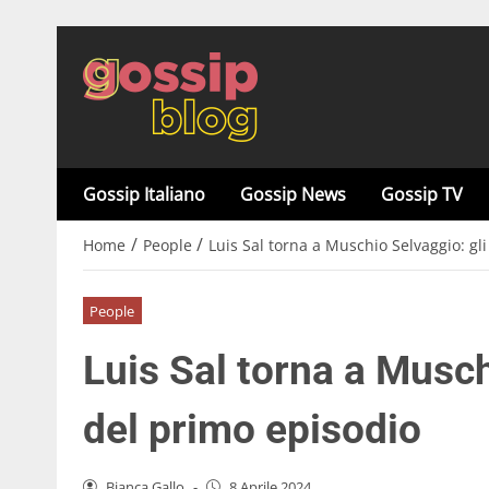
Gossip Italiano
Gossip News
Gossip TV
/
/
Home
People
Luis Sal torna a Muschio Selvaggio: gli
People
Luis Sal torna a Musch
del primo episodio
Bianca Gallo
-
8 Aprile 2024