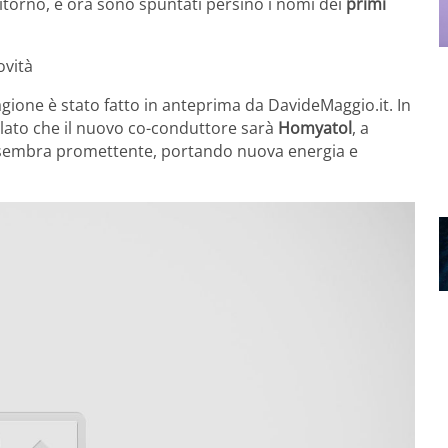
ritorno, e ora sono spuntati persino i nomi dei
primi
ovità
agione è stato fatto in anteprima da DavideMaggio.it. In
velato che il nuovo co-conduttore sarà
Homyatol
, a
e sembra promettente, portando nuova energia e