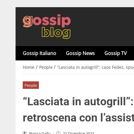
Gossip Italiano
Gossip News
Gossip TV
/
/
Home
People
“Lasciata in autogrill”: caos Fedez, spu
People
“Lasciata in autogrill”
retroscena con l’assis
Bianca Gallo
-
22 Dicembre 2024