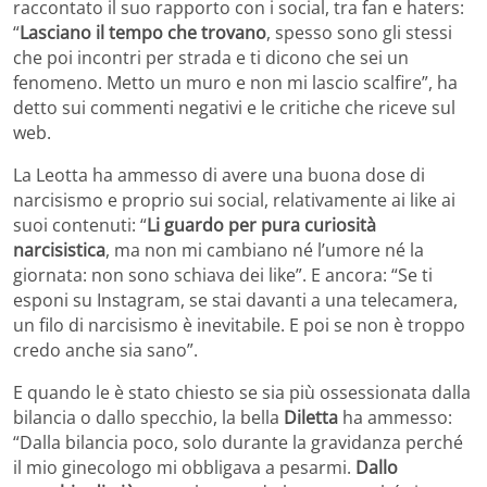
raccontato il suo rapporto con i social, tra fan e haters:
“
Lasciano il tempo che trovano
, spesso sono gli stessi
che poi incontri per strada e ti dicono che sei un
fenomeno. Metto un muro e non mi lascio scalfire”, ha
detto sui commenti negativi e le critiche che riceve sul
web.
La Leotta ha ammesso di avere una buona dose di
narcisismo e proprio sui social, relativamente ai like ai
suoi contenuti: “
Li guardo per pura curiosità
narcisistica
, ma non mi cambiano né l’umore né la
giornata: non sono schiava dei like”. E ancora: “Se ti
esponi su Instagram, se stai davanti a una telecamera,
un filo di narcisismo è inevitabile. E poi se non è troppo
credo anche sia sano”.
E quando le è stato chiesto se sia più ossessionata dalla
bilancia o dallo specchio, la bella
Diletta
ha ammesso:
“Dalla bilancia poco, solo durante la gravidanza perché
il mio ginecologo mi obbligava a pesarmi.
Dallo