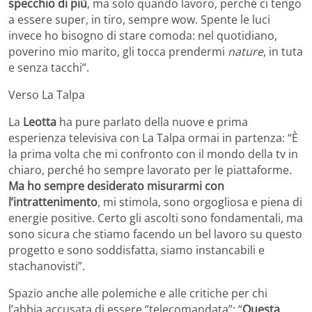
specchio di più
, ma solo quando lavoro, perché ci tengo
a essere super, in tiro, sempre wow. Spente le luci
invece ho bisogno di stare comoda: nel quotidiano,
poverino mio marito, gli tocca prendermi
nature
, in tuta
e senza tacchi”.
Verso La Talpa
La
Leotta
ha pure parlato della nuove e prima
esperienza televisiva con La Talpa ormai in partenza: “È
la prima volta che mi confronto con il mondo della tv in
chiaro, perché ho sempre lavorato per le piattaforme.
Ma ho sempre desiderato misurarmi con
l’intrattenimento
, mi stimola, sono orgogliosa e piena di
energie positive. Certo gli ascolti sono fondamentali, ma
sono sicura che stiamo facendo un bel lavoro su questo
progetto e sono soddisfatta, siamo instancabili e
stachanovisti”.
Spazio anche alle polemiche e alle critiche per chi
l’abbia accusata di essere “telecomandata”: “
Questa