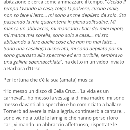
abitazione e cerca come ammazzare il tempo. “
Uccido il
tempo lavando la casa, tolgo la polvere, cucino male,
non so fare il letto… mi sono anche depilato da solo. Sto
passando la mia quarantena in piena solitudine. Mi
manca un abbraccio, mi mancano i baci dei miei nipoti,
mi manca mia sorella, sono solo a casa…. mi sto
abituando a fare quelle cose che non ho mai fatto…
Sono una casalinga disperata, mi sono depilato poi mi
sono guardato allo specchio ed ero orribile, sembravo
una gallina spennacchiata
“, ha detto in un video inviato
a Barbara d’Urso.
Per fortuna che c’è la sua (amata) musica:
“Ho messo un disco di Celia Cruz… ‘La vida es un
carneval’… ho messo la vestaglia di mia madre, mi sono
messo davanti allo specchio e ho cominciato a ballare.
Tornerò ad avere la mia allegria, continuerò a cantare..,
sono vicino a tutte le famiglie che hanno perso i loro
cari, vi mando un abbraccio affettuoso, rispettate le