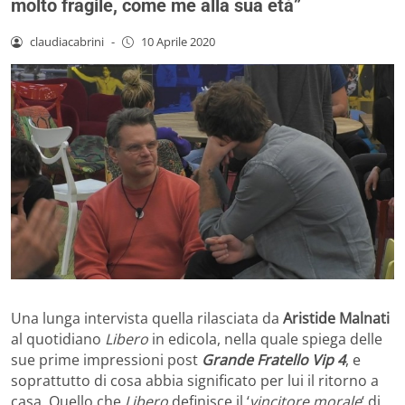
molto fragile, come me alla sua età”
claudiacabrini
-
10 Aprile 2020
Una lunga intervista quella rilasciata da
Aristide Malnati
al quotidiano
Libero
in edicola, nella quale spiega delle
sue prime impressioni post
Grande Fratello Vip 4
, e
soprattutto di cosa abbia significato per lui il ritorno a
casa. Quello che
Libero
definisce il ‘
vincitore morale
‘ di