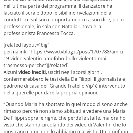
nell’ultima parte del programma. Il danzatore ha
lasciato il serale dopo le sibilline rivelazioni della
conduttrice sul suo comportamento (a suo dire, poco
professionale) in sala con Natalia Titova e la
professionista Francesca Tocca.
[related layout=”big”
permalink=”https://www.tvblog.it/post/1707788/amici-
19-video-valentin-omofobo-bullo-violento-mai-
trasmesso-perche”][/related]
Alcuni
video inediti,
usciti negli scorsi giorni,
confermerebbero le tesi della De Filippi. Il giornalista e
padrone di casa del ‘Grande Fratello Vip’ è intervenuto
nella querelle per dare la propria opinione:
“Quando Maria ha sbottato in quel modo ci sono anche
rimasto perché non siamo abituati a vedere una Maria
De Filippi sopra le righe, che perde le staffe, ma ora ho
visto che stanno circolando dei video di Valentin che lo
mostrano come non lo abbiamo mai visto. Un omofobo,