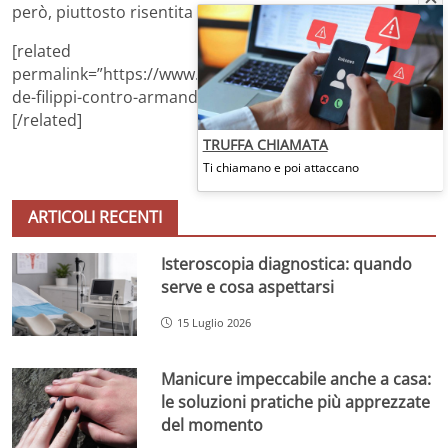
però, piuttosto risentita non ha accettato le scuse.
[related
permalink=”https://www.tvblog.it/post/1705755/maria-
de-filippi-contro-armando-video-uomini-e-donne”]
[/related]
TRUFFA CHIAMATA
Ti chiamano e poi attaccano
ARTICOLI RECENTI
Isteroscopia diagnostica: quando
serve e cosa aspettarsi
15 Luglio 2026
Manicure impeccabile anche a casa:
le soluzioni pratiche più apprezzate
del momento