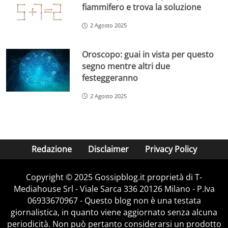
fiammifero e trova la soluzione
2 Agosto 2025
Oroscopo: guai in vista per questo
segno mentre altri due
festeggeranno
2 Agosto 2025
Redazione
Disclaimer
Privacy Policy
Copyright © 2025 Gossipblog.it proprietà di T-
Mediahouse Srl - Viale Sarca 336 20126 Milano - P.Iva
06933670967 - Questo blog non è una testata
giornalistica, in quanto viene aggiornato senza alcuna
periodicità. Non può pertanto considerarsi un prodotto