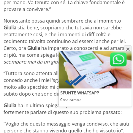
per mano. Va tenuta con sé. La chiave fondamentale è
provare a convivere.”
Nonostante possa quindi sembrare che al momento
Giulia
stia bene, scopriamo che tuttavia non sarebbe
esattamente così, e che i momenti di difficoltà e
cedimento talvolta continuino ad esserci anche per lei.
Certo, ora
Giulia
ha imparato a conoscersi e ad amarsi
di più, ma come spiega lei stessa
“l’anoressia non
scompare mai da un giorno all’altro”
:
“Tuttora sono attenta alla mia alimentazione, mi
concedo anche i miei ‘sgarri’ settimanali, mi guardo
molto allo specchio: mi dico che sono grassa e poi
SPUNTE WHATSAPP
subito dopo che sono dimagrita”.
Cosa cambia
Giulia
ha in ultimo spiegato perché abbia voluto
fortemente parlare di questo suo problema passato:
“Voglio che questo messaggio venga condiviso, che aiuti
persone che stanno vivendo quello che ho vissuto io”.