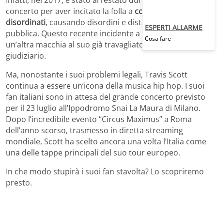
Infatti, nel 2017, è stato arrestato durante un suo
concerto per aver incitato la folla a
comportamenti
disordinati
, causando disordini e disturbando la quiete
ESPERTI ALLARME
pubblica. Questo recente incidente a Miami aggiunge
Cosa fare
un’altra macchia al suo già travagliato passato
giudiziario.
Ma, nonostante i suoi problemi legali, Travis Scott
continua a essere un’icona della musica hip hop. I suoi
fan italiani sono in attesa del grande concerto previsto
per il 23 luglio all’Ippodromo Snai La Maura di Milano.
Dopo l’incredibile evento “Circus Maximus” a Roma
dell’anno scorso, trasmesso in diretta streaming
mondiale, Scott ha scelto ancora una volta l’Italia come
una delle tappe principali del suo tour europeo.
In che modo stupirà i suoi fan stavolta? Lo scopriremo
presto.