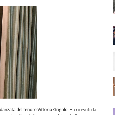
idanzata del tenore Vittorio Grigolo
. Ha ricevuto la