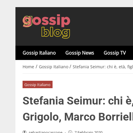
Gossip Italiano
Gossip News
Gossip TV
/
/
Home
Gossip Italiano
Stefania Seimur: chi è, età, fig
Gossip Italiano
Stefania Seimur: chi è, 
Grigolo, Marco Borriel
sebastianocascone
-
7 Febbraio 2020