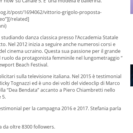
er now’ su Canale 5. E’ una modella e ballerina.
log.it/post/1694062/vittorio-grigolo-proposta-
o”][/related]
nni)
za studiando danza classica presso l’Accademia Statale
tto. Nel 2012 inizia a seguire anche numerosi corsi e
 del cinema ucraino. Questa sua passione per il grande
l ruolo da protagonista femminile nel lungometraggio “
Newport Beach Festival.
licitari sulla televisione italiana. Nel 2015 è testimonial
Ricky Tognazzi ed è uno dei volti del videoclip di Marco
lla “Dea Bendata” accanto a Piero Chiambretti nello
 5.
testimonial per la campagna 2016 e 2017. Stefania parla
a da oltre 8300 followers.