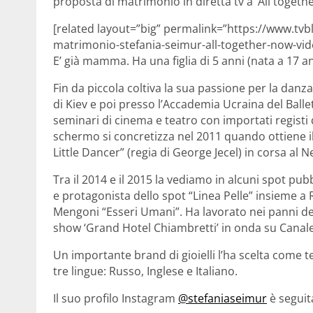
proposta di matrimonio in diretta tv a ‘All togeth
[related layout=”big” permalink=”https://www.tvb
matrimonio-stefania-seimur-all-together-now-vide
E’ già mamma. Ha una figlia di 5 anni (nata a 17 a
Fin da piccola coltiva la sua passione per la dan
di Kiev e poi presso l’Accademia Ucraina del Balle
seminari di cinema e teatro con importati registi
schermo si concretizza nel 2011 quando ottiene i
Little Dancer” (regia di George Jecel) in corsa al 
Tra il 2014 e il 2015 la vediamo in alcuni spot pubb
e protagonista dello spot “Linea Pelle” insieme a 
Mengoni “Esseri Umani”. Ha lavorato nei panni de
show ‘Grand Hotel Chiambretti’ in onda su Canale
Un importante brand di gioielli l’ha scelta come 
tre lingue: Russo, Inglese e Italiano.
Il suo profilo Instagram
@stefaniaseimur
è seguit