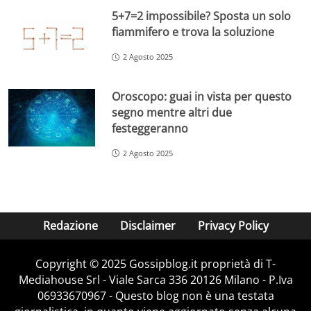
5+7=2 impossibile? Sposta un solo
fiammifero e trova la soluzione
2 Agosto 2025
Oroscopo: guai in vista per questo
segno mentre altri due
festeggeranno
2 Agosto 2025
Redazione
Disclaimer
Privacy Policy
Copyright © 2025 Gossipblog.it proprietà di T-
Mediahouse Srl - Viale Sarca 336 20126 Milano - P.Iva
06933670967 - Questo blog non è una testata