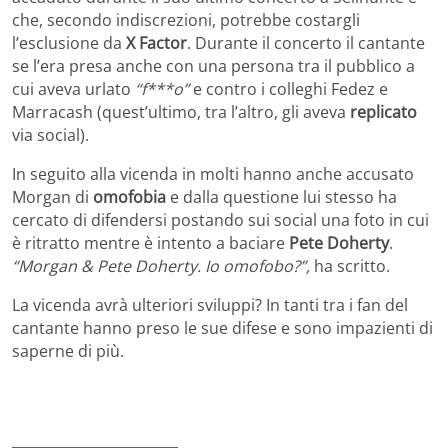
che, secondo indiscrezioni, potrebbe costargli
l’esclusione da
X Factor
. Durante il concerto il cantante
se l’era presa anche con una persona tra il pubblico a
cui aveva urlato
“f***o”
e contro i colleghi Fedez e
Marracash (quest’ultimo, tra l’altro, gli aveva
replicato
via social).
In seguito alla vicenda in molti hanno anche accusato
Morgan di
omofobia
e dalla questione lui stesso ha
cercato di difendersi postando sui social una foto in cui
è ritratto mentre è intento a baciare
Pete Doherty
.
“Morgan & Pete Doherty. Io omofobo?”,
ha scritto.
La vicenda avrà ulteriori sviluppi? In tanti tra i fan del
cantante hanno preso le sue difese e sono impazienti di
saperne di più.