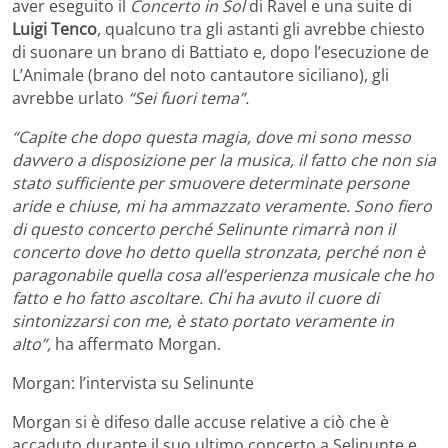
aver eseguito il
Concerto in Sol
di Ravel e una suite di
Luigi Tenco
, qualcuno tra gli astanti gli avrebbe chiesto
di suonare un brano di Battiato e, dopo l’esecuzione de
L’Animale (brano del noto cantautore siciliano), gli
avrebbe urlato
“Sei fuori tema”.
“Capite che dopo questa magia, dove mi sono messo
davvero a disposizione per la musica, il fatto che non sia
stato sufficiente per smuovere determinate persone
aride e chiuse, mi ha ammazzato veramente. Sono fiero
di questo concerto perché Selinunte rimarrà non il
concerto dove ho detto quella stronzata, perché non è
paragonabile quella cosa all’esperienza musicale che ho
fatto e ho fatto ascoltare. Chi ha avuto il cuore di
sintonizzarsi con me, è stato portato veramente in
alto”,
ha affermato Morgan.
Morgan: l’intervista su Selinunte
Morgan si è difeso dalle accuse relative a ciò che è
accaduto durante il suo ultimo concerto a Selinunte e