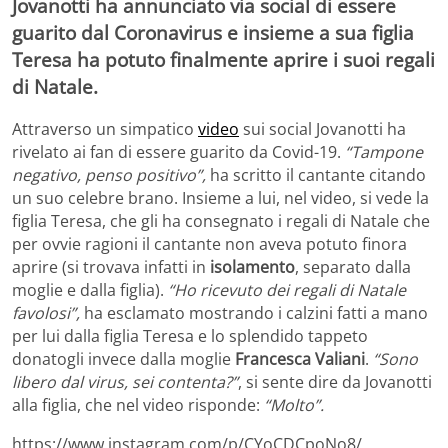
Jovanotti ha annunciato via social di essere
guarito dal Coronavirus e insieme a sua figlia
Teresa ha potuto finalmente aprire i suoi regali
di Natale.
Attraverso un simpatico
video
sui social Jovanotti ha
rivelato ai fan di essere guarito da Covid-19.
“Tampone
negativo, penso positivo”,
ha scritto il cantante citando
un suo celebre brano. Insieme a lui, nel video, si vede la
figlia Teresa, che gli ha consegnato i regali di Natale che
per ovvie ragioni il cantante non aveva potuto finora
aprire (si trovava infatti in
isolamento
, separato dalla
moglie e dalla figlia).
“Ho ricevuto dei regali di Natale
favolosi”,
ha esclamato mostrando i calzini fatti a mano
per lui dalla figlia Teresa e lo splendido tappeto
donatogli invece dalla moglie
Francesca Valiani
.
“Sono
libero dal virus, sei contenta?”
, si sente dire da Jovanotti
alla figlia, che nel video risponde:
“Molto”.
https://www.instagram.com/p/CYoCDCpoNo8/