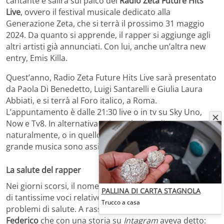
cantante e salirà sul palco del
Radio Zeta Future Hits
Live
, ovvero il festival musicale dedicato alla
Generazione Zeta, che si terrà il prossimo 31 maggio
2024. Da quanto si apprende, il rapper si aggiunge agli
altri artisti già annunciati. Con lui, anche un’altra new
entry, Emis Killa.
Quest’anno, Radio Zeta Future Hits Live sarà presentato
da Paola Di Benedetto, Luigi Santarelli e Giulia Laura
Abbiati, e si terrà al Foro italico, a Roma.
L’appuntamento è dalle 21:30 live o in tv su Sky Uno,
Now e Tv8. In alternativa sul canale di Radio Zeta,
naturalmente, o in quello di Rtl 102.5. Lo spettacolo e la
grande musica sono assicurati.
La salute del rapper
Nei giorni scorsi, il nome del rapper era stato al centro
PALLINA DI CARTA STAGNOLA
di tantissime voci relative ad un suo ricovero per
Trucco a casa
problemi di salute. A rassicurare tutti era stato lo stesso
Federico
che con una storia su
Intagram
aveva detto: