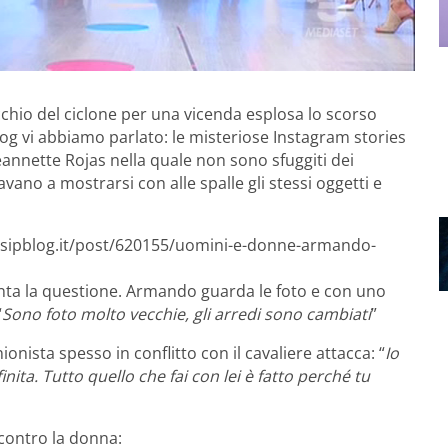
chio del ciclone per una vicenda esplosa lo scorso
log vi abbiamo parlato: le misteriose Instagram stories
Jeannette Rojas nella quale non sono sfuggiti dei
avano a mostrarsi con alle spalle gli stessi oggetti e
ossipblog.it/post/620155/uomini-e-donne-armando-
onta la questione. Armando guarda le foto e con uno
“
Sono foto molto vecchie, gli arredi sono cambiati
”
onista spesso in conflitto con il cavaliere attacca: “
Io
nita. Tutto quello che fai con lei è fatto perché tu
 contro la donna: