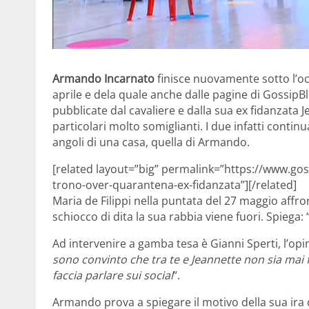
Armando Incarnato
finisce nuovamente sotto l’oc
aprile e dela quale anche dalle pagine di GossipB
pubblicate dal cavaliere e dalla sua ex fidanzata 
particolari molto somiglianti. I due infatti continu
angoli di una casa, quella di Armando.
[related layout=”big” permalink=”https://www.g
trono-over-quarantena-ex-fidanzata”][/related]
Maria de Filippi nella puntata del 27 maggio affr
schiocco di dita la sua rabbia viene fuori. Spiega: 
Ad intervenire a gamba tesa è Gianni Sperti, l’opini
sono convinto che tra te e Jeannette non sia mai fi
faccia parlare sui social
“.
Armando prova a spiegare il motivo della sua ira