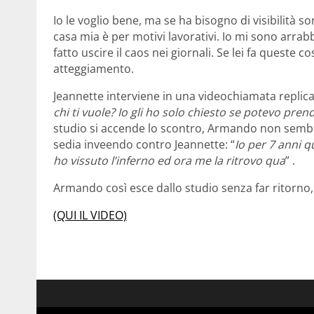
Io le voglio bene, ma se ha bisogno di visibilità so
casa mia è per motivi lavorativi. Io mi sono arrabb
fatto uscire il caos nei giornali. Se lei fa queste
atteggiamento.
Jeannette interviene in una videochiamata replica
chi ti vuole? Io gli ho solo chiesto se potevo prend
studio si accende lo scontro, Armando non sembra 
sedia inveendo contro Jeannette: “
Io per 7 anni 
ho vissuto l’inferno ed ora me la ritrovo qua
” .
Armando così esce dallo studio senza far ritorno,
(QUI IL VIDEO)