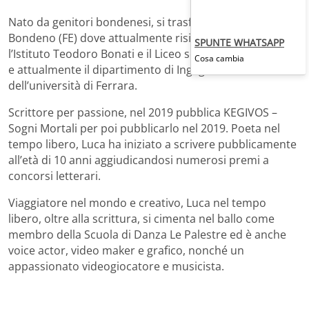
Nato da genitori bondenesi, si trasferisce a 3 anni a
Bondeno (FE) dove attualmente risiede. Ha frequentato
SPUNTE WHATSAPP
l’Istituto Teodoro Bonati e il Liceo scientifico di Bondeno
Cosa cambia
e attualmente il dipartimento di Ingegneria
dell’università di Ferrara.
Scrittore per passione, nel 2019 pubblica KEGIVOS –
Sogni Mortali per poi pubblicarlo nel 2019. Poeta nel
tempo libero, Luca ha iniziato a scrivere pubblicamente
all’età di 10 anni aggiudicandosi numerosi premi a
concorsi letterari.
Viaggiatore nel mondo e creativo, Luca nel tempo
libero, oltre alla scrittura, si cimenta nel ballo come
membro della Scuola di Danza Le Palestre ed è anche
voice actor, video maker e grafico, nonché un
appassionato videogiocatore e musicista.