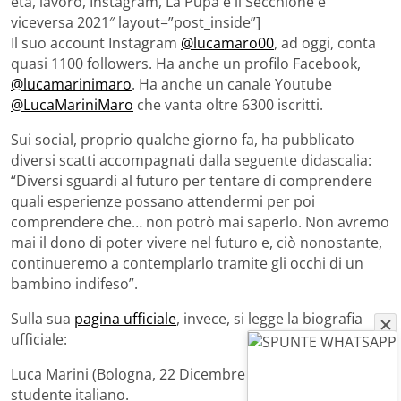
età, lavoro, Instagram, La Pupa e il Secchione e
viceversa 2021″ layout=”post_inside”]
Il suo account Instagram
@lucamaro00
, ad oggi, conta
quasi 1100 followers. Ha anche un profilo Facebook,
@lucamarinimaro
. Ha anche un canale Youtube
@LucaMariniMaro
che vanta oltre 6300 iscritti.
Sui social, proprio qualche giorno fa, ha pubblicato
diversi scatti accompagnati dalla seguente didascalia:
“Diversi sguardi al futuro per tentare di comprendere
quali esperienze possano attendermi per poi
comprendere che… non potrò mai saperlo. Non avremo
mai il dono di poter vivere nel futuro e, ciò nonostante,
continueremo a contemplarlo tramite gli occhi di un
bambino indifeso”.
Sulla sua
pagina ufficiale
, invece, si legge la biografia
ufficiale:
Luca Marini (Bologna, 22 Dicembre 2000) è un giovane
studente italiano.