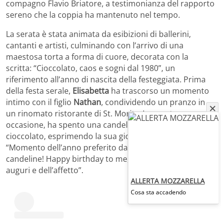
compagno Flavio Briatore, a testimonianza del rapporto
sereno che la coppia ha mantenuto nel tempo.
La serata è stata animata da esibizioni di ballerini,
cantanti e artisti, culminando con l’arrivo di una
maestosa torta a forma di cuore, decorata con la
scritta: “Cioccolato, caos e sogni dal 1980”, un
riferimento all’anno di nascita della festeggiata. Prima
della festa serale,
Elisabetta
ha trascorso un momento
intimo con il figlio
Nathan
, condividendo un pranzo in
un rinomato ristorante di St. Moritz. In questa
occasione, ha spento una candelina su un muffin al
cioccolato, esprimendo la sua gioia per il
momento
:
“Momento dell’anno preferito da sempre: soffiare sulle
candeline! Happy birthday to me, grazie a tutti degli
auguri e dell’affetto”.
ALLERTA MOZZARELLA
Cosa sta accadendo