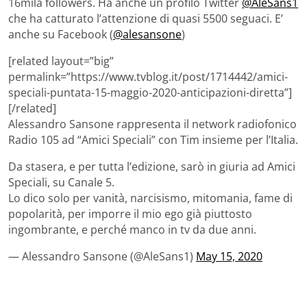
16mila followers. Ha anche un profilo Twitter
@AleSans1
che ha catturato l’attenzione di quasi 5500 seguaci. E’
anche su Facebook (
@alesansone
)
[related layout=”big”
permalink=”https://www.tvblog.it/post/1714442/amici-
speciali-puntata-15-maggio-2020-anticipazioni-diretta”]
[/related]
Alessandro Sansone rappresenta il network radiofonico
Radio 105 ad “Amici Speciali” con Tim insieme per l’Italia.
Da stasera, e per tutta l’edizione, sarò in giuria ad Amici
Speciali, su Canale 5.
Lo dico solo per vanità, narcisismo, mitomania, fame di
popolarità, per imporre il mio ego già piuttosto
ingombrante, e perché manco in tv da due anni.
— Alessandro Sansone (@AleSans1)
May 15, 2020