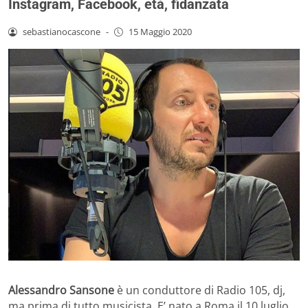
Instagram, Facebook, età, fidanzata
sebastianocascone
-
15 Maggio 2020
Alessandro Sansone
è un conduttore di Radio 105, dj,
ma prima di tutto musicista. E’ nato a Roma il 10 luglio